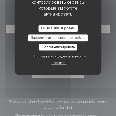
контролировать сервисы
которые вы хотите
БРОНИРОВАНИЕ
активировать
Ок, все активировать
ЗАБРОНИРОВАТЬ СТОЛИК
Запретить использование cookies
ПРИСОЕДИНЯЙТЕСЬ К НАМ
Персонализировать
Политика конфиденциальности
Instagram ((открывается в нов
undefined
НОВОСТНАЯ РАССЫЛКА
© 2026 Le Chien Fou Orléans — Веб-страница ресторана
((открывается в новом ок
создана
Zenchef
Предупреждение об отказе от ответственности