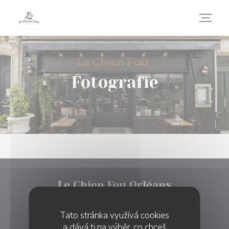
Panel pro správu cookies
Fotografie
Le Chien Fou Orléans
((otevře se v nov
3 Rue Jean Hupeau 45000 Orléans
Tato stránka využívá cookies
02 38 68 35 73
a dává ti na výběr, co chceš