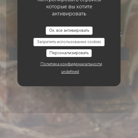
которые вы хотите
активировать
ПИВНОЙ БАР
•
ORLÉANS
Ок, все активировать
Le Chien Fou Orléans
Запретить использование cookies
Персонализировать
ЗАБРОНИРОВАТЬ СТОЛИК
Политика конфиденциальности
undefined