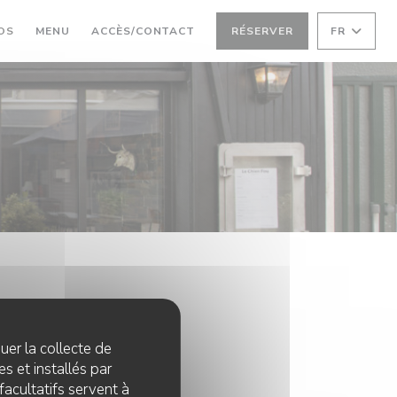
((OUVRE UNE NOUVELLE FENÊTRE))
OS
MENU
ACCÈS/CONTACT
RÉSERVER
FR
quer la collecte de
s et installés par
facultatifs servent à