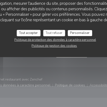
gation, mesurer l'audience du site, proposer des fonctionnalité
 ou afficher des publicités ou contenus personnalisés. Clique
 ou « Personnaliser » pour gérer vos préférences. Vous pouvez 
liquant sur l'icône représentant un cookie en bas à gauche d
VATION
NOUS SUIVRE
Tout accepter
Tout refuser
Personnaliser
e fenêtre))
Politique de protection des données à caractère personnel
RVER
Instagram ((ouvre une nouvel
Politique de gestion des cookies
NEWSLETTER
((ouvre une nouvelle fenêtre))
net restaurant avec
Zenchef
des données à caractère personnel
Politique de cookies
Accessibilit
)
((ouvre une nouvelle fenêtre))
((ouvre une nouvelle fe
((ouv