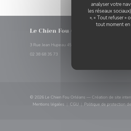
analyser votre navi
les réseaux sociaux)
», « Tout refuser »
tout moment en c
Le Chien Fou Orléans
RÉSER
((ouvre une nouvell
3 Rue Jean Hupeau 45000 Orléans
RÉSE
02 38 68 35 73
© 2026 Le Chien Fou Orléans — Création de site inter
Mentions légales
CGU
Politique de protection 
((ouvre une nouvelle fenêtre))
((ouvre une nouvelle fenêtre)