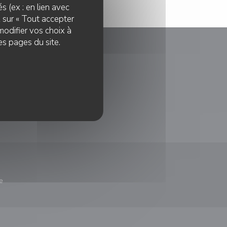
s (ex : en lien avec
z sur « Tout accepter
modifier vos choix à
es pages du site.
le fenêtre))
e
nêtre))
re une nouvelle fenêtre))