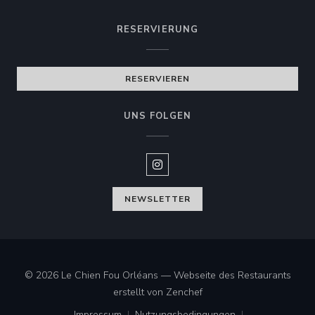
RESERVIERUNG
RESERVIEREN
UNS FOLGEN
Instagram ((öffnet ein neues Fen
NEWSLETTER
© 2026 Le Chien Fou Orléans — Webseite des Restaurants
((öffnet ein neues Fenster
erstellt von
Zenchef
Impressum
Nutzungsbedingungen