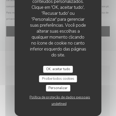
conteúdos personalizados.
De acordo com a legislação de proteção de dados, tem o direito de se opor a
Clique em 'OK, aceitar tudo',
comunicações de marketing. Pode registar-se na Lista Robinson através de
robinson.pt
.
'Recusar tudo' ou
Para mais informações sobre o tratamento dos seus dados, consulte a nossa
política de
'Personalizar' para gerenciar
privacidade
.
suas preferências. Você pode
alterar suas escolhas a
qualquer momento clicando
no ícone de cookie no canto
inferior esquerdo das páginas
do site.
OK, aceitar tudo
Proíbe todos cookies
INFORMAÇÕES GERAIS
Personalizar
CULINÁRIA
Política de proteção de dados pessoais
Caseiro
undefined
TIPO DE EMPRESA