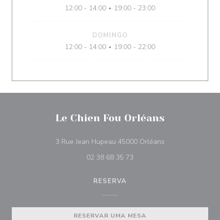
12:00 - 14:00
19:00 - 23:00
•
DOMINGO
12:00 - 14:00
19:00 - 22:00
•
Le Chien Fou Orléans
((abre numa nova 
3 Rue Jean Hupeau 45000 Orléans
02 38 68 35 73
RESERVA
RESERVAR UMA MESA