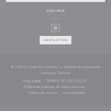
SIGA-NOS
Instagram ((abre numa nova janel
NEWSLETTER
© 2026 Le Chien Fou Orléans — Website do restaurante
((abre numa nova janela))
criado por
Zenchef
Aviso Legal
TERMOS DE UTILIZAÇÃO
((abre numa nova janela))
((abre numa nova janela))
Política de proteção de dados pessoais
((abre numa nova janela))
Política de cookies
Acessibilidade
((abre numa nova janela))
((abre numa nova janela