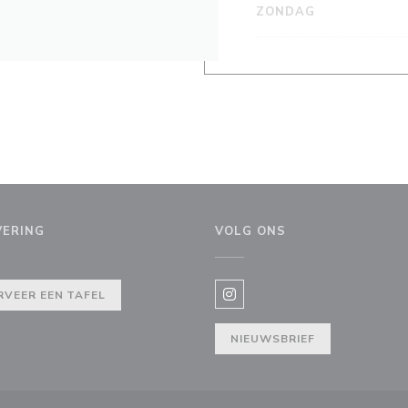
ZONDAG
VERING
VOLG ONS
w venster))
RVEER EEN TAFEL
Instagram ((opent in een nie
NIEUWSBRIEF