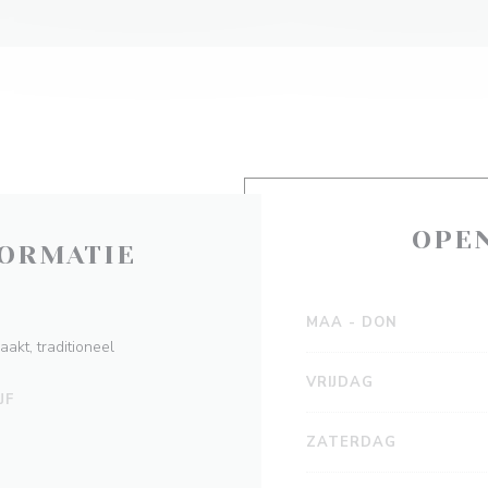
OPE
ORMATIE
MAA
-
DON
akt, traditioneel
VRIJDAG
JF
ZATERDAG