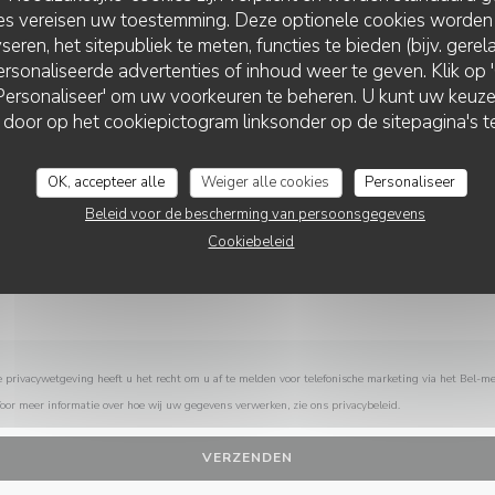
Wilt u contact met ons opnemen?
ies vereisen uw toestemming. Deze optionele cookies worden
Vul het onderstaande formulier in!
seren, het sitepubliek te meten, functies te bieden (bijv. gere
rsonaliseerde advertenties of inhoud weer te geven. Klik op 'O
 'Personaliseer' om uw voorkeuren te beheren. U kunt uw keu
 door op het cookiepictogram linksonder op de sitepagina's te
OK, accepteer alle
Weiger alle cookies
Personaliseer
Beleid voor de bescherming van persoonsgegevens
Cookiebeleid
privacywetgeving heeft u het recht om u af te melden voor telefonische marketing via het Bel-me
Voor meer informatie over hoe wij uw gegevens verwerken, zie ons
privacybeleid
.