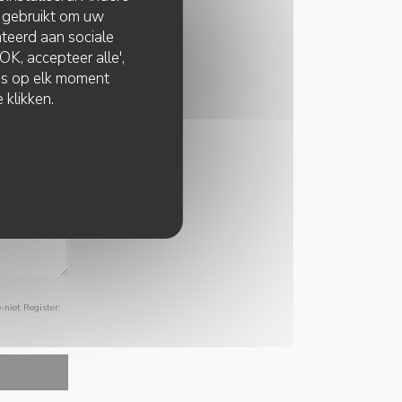
 gebruikt om uw
lateerd aan sociale
K, accepteer alle',
zes op elk moment
 klikken.
-niet Register: