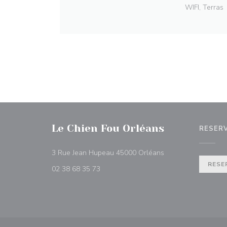
WIFI, Terras
Le Chien Fou Orléans
RESER
((opent in een nieu
3 Rue Jean Hupeau 45000 Orléans
RESE
02 38 68 35 73