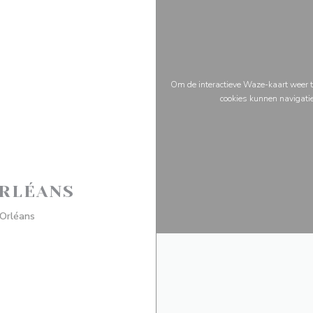
Om de interactieve Waze-kaart weer t
cookies kunnen navigati
ORLÉANS
((opent in een nieuw venster))
Orléans